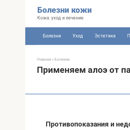
Перейти
Болезни кожи
к
контенту
Кожа: уход и лечение
Болезни
Уход
Эстетика
Главная
»
Болезни
Применяем алоэ от п
Противопоказания и нед