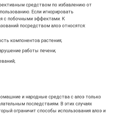
ффективным средством по избавлению от
спользованию. Если игнорировать
ся с побочными эффектами. К
зований посредством алоэ относятся:
сть компонентов растения;
арушение работы печени;
еваний;
домашние и народные средства с алоэ только
елательным последствиям. В этих случаях
оторый ограничит способы использования алоэ и