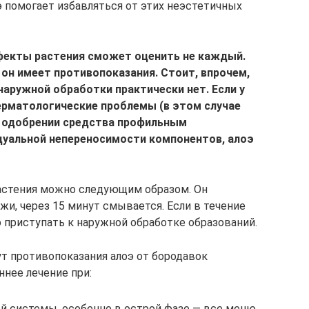
э помогает избавляться от этих неэстетичных
фекты растения сможет оценить не каждый.
 он имеет противопоказания. Стоит, впрочем,
 наружной обработки практически нет. Если у
рматологические проблемы (в этом случае
 одобрении средства профильным
дуальной непереносимости компонентов, алоэ
растения можно следующим образом. Он
жи, через 15 минут смывается. Если в течение
 приступать к наружной обработке образований.
ут противопоказания алоэ от бородавок
нее лечение при:
й системы, особенно в острой фазе — все меню