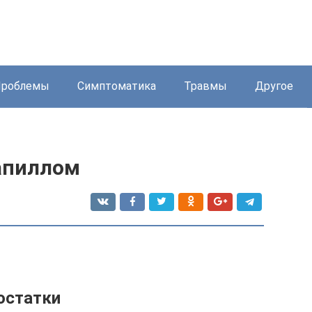
Проблемы
Симптоматика
Травмы
Другое
апиллом
остатки