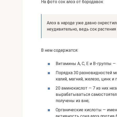
На фото сок алоэ от бородавок
Алоэ в народе уже давно окрестил
неудивительно, ведь сок растения
В нем содержатся:
Витамины А, С, Е и В-группы — В1
Порядка 30 разновидностей м
калий, магний, железо, цинк и п
20 аминокислот — 7 из них не
вырабатываться самостоятель
получены из вне;
Органические кислоты — имен
активность сока алоэ против 