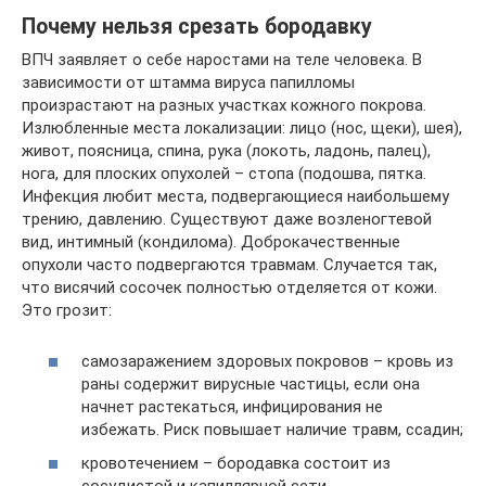
Почему нельзя срезать бородавку
ВПЧ заявляет о себе наростами на теле человека. В
зависимости от штамма вируса папилломы
произрастают на разных участках кожного покрова.
Излюбленные места локализации: лицо (нос, щеки), шея),
живот, поясница, спина, рука (локоть, ладонь, палец),
нога, для плоских опухолей – стопа (подошва, пятка.
Инфекция любит места, подвергающиеся наибольшему
трению, давлению. Существуют даже возленогтевой
вид, интимный (кондилома). Доброкачественные
опухоли часто подвергаются травмам. Случается так,
что висячий сосочек полностью отделяется от кожи.
Это грозит:
самозаражением здоровых покровов – кровь из
раны содержит вирусные частицы, если она
начнет растекаться, инфицирования не
избежать. Риск повышает наличие травм, ссадин;
кровотечением – бородавка состоит из