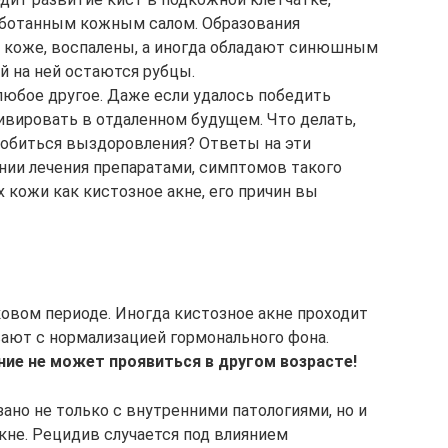
аботанным кожным салом. Образования
а коже, воспалены, а иногда обладают синюшным
 на ней остаются рубцы.
любое другое. Даже если удалось победить
вировать в отдаленном будущем. Что делать,
 добиться выздоровления? Ответы на эти
ении лечения препаратами, симптомов такого
х кожи как кистозное акне, его причин вы
ковом периоде. Иногда кистозное акне проходит
вают с нормализацией гормонального фона.
ние не может проявиться в другом возрасте!
зано не только с внутренними патологиями, но и
кне. Рецидив случается под влиянием