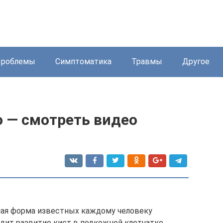
Проблемы
Симптоматика
Травмы
Другое
о — смотреть видео
лая форма известных каждому человеку
дит развитие кист в подкожной клетчатке,