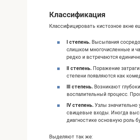
Классификация
Классифицировать кистозное акне е
I степень.
Высыпания сосредот
слишком многочисленные и ча
редко и встречаются единично
II степень.
Поражение затрагив
степени появляются как комед
III степень.
Возникают глубокие
воспалительный процесс. Про
IV степень.
Узлы значительно 
свищевые входы. Иногда выс
диагностике основную роль бу
Выделяют так же: