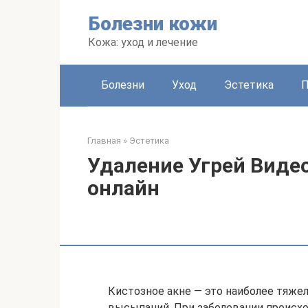
Перейти
Болезни кожи
к
контенту
Кожа: уход и лечение
Болезни
Уход
Эстетика
Главная
»
Эстетика
Удаление Угрей Виде
онлайн
Кистозное акне — это наиболее тяже
высыпаний. При заболевании происхо