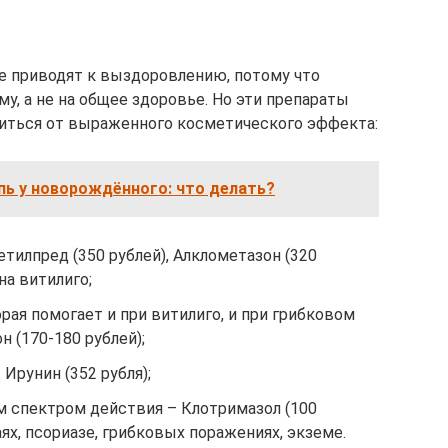
е приводят к выздоровлению, потому что
, а не на общее здоровье. Но эти препараты
виться от выраженного косметического эффекта:
пь у новорождённого: что делать?
илпред (350 рублей), Алклометазон (320
на витилиго;
рая помогает и при витилиго, и при грибковом
 (170-180 рублей);
Ирунин (352 рубля);
м спектром действия – Клотримазол (100
ях, псориазе, грибковых поражениях, экземе.