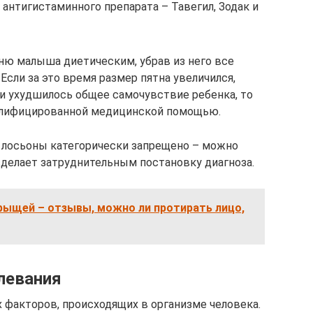
 антигистаминного препарата – Тавегил, Зодак и
ню малыша диетическим, убрав из него все
сли за это время размер пятна увеличился,
ли ухудшилось общее самочувствие ребенка, то
алифицированной медицинской помощью.
 лосьоны категорически запрещено – можно
сделает затруднительным постановку диагноза.
рыщей – отзывы, можно ли протирать лицо,
левания
 факторов, происходящих в организме человека.