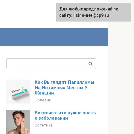
Для любых предложений по
сайту: lisine-net@cp9.ru
Поиск:
Как Выглядят Папилломы
На Интимных Местах У
Женщин
Болезни
Витилиго: что нужно знать
о заболевании
Эстетика