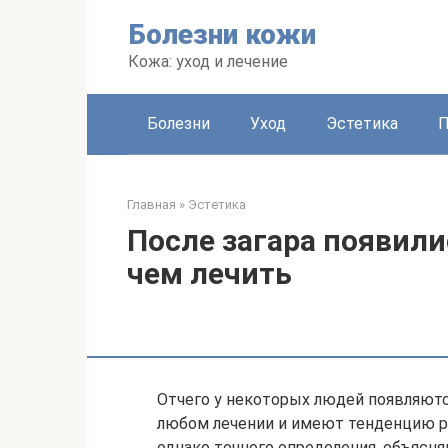
Перейти
Болезни кожи
к
контенту
Кожа: уход и лечение
Болезни
Уход
Эстетика
Главная
»
Эстетика
После загара появили
чем лечить
Отчего у некоторых людей появляютс
любом лечении и имеют тенденцию р
однако точного определения, объяс