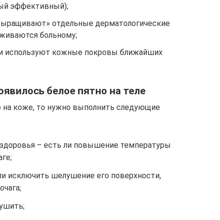
мый эффективный);
«выращивают» отдельные дерматологические
аживаются больному;
ки используют кожные покровы ближайших
появилось белое пятно на теле
но на коже, то нужно выполнить следующие
 здоровья – есть ли повышение температуры
аге;
ли исключить шелушение его поверхности,
очага;
ушить;