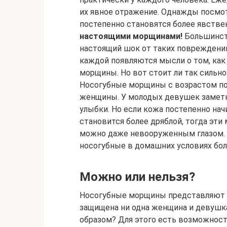
их явное отражение. Однажды посмот
постепенно становятся более явств
настоящими морщинами!
Большинст
настоящий шок от таких повреждений
каждой появляются мысли о том, как
морщины. Но вот стоит ли так сильн
Носогубные морщины с возрастом по
женщины. У молодых девушек замет
улыбки. Но если кожа постепенно на
становится более дряблой, тогда эти
можно даже невооруженным глазом. 
носогубные в домашних условиях бо
Можно или нельзя?
Носогубные морщины представляют 
защищена ни одна женщина и девушка
образом? Для этого есть возможнос