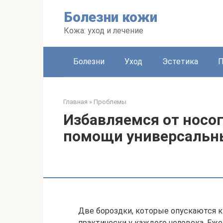
Перейти
Болезни кожи
к
контенту
Кожа: уход и лечение
Болезни
Уход
Эстетика
Главная
»
Проблемы
Избавляемся от носо
помощи универсальн
Две бороздки, которые опускаются к 
практически у каждого человека. Еж