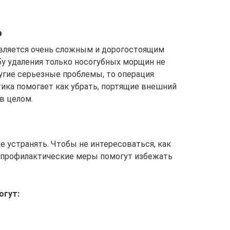
о
вляется очень сложным и дорогостоящим
бу удаления только носогубных морщин не
ругие серьезные проблемы, то операция
тика помогает как убрать, портящие внешний
 в целом.
е устранять. Чтобы не интересоваться, как
ие профилактические меры помогут избежать
огут: