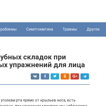
Проблемы
Симптоматика
Травмы
Другое
губных складок при
ых упражнений для лица
уголкам рта прямо от крыльев носа, есть
едневно, при нанесении макияжа, мы наблюдаем