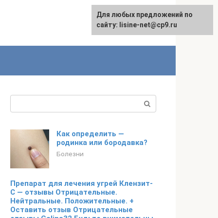
Для любых предложений по
сайту: lisine-net@cp9.ru
Поиск:
Как определить —
родинка или бородавка?
Болезни
Препарат для лечения угрей Клензит-
С — отзывы Отрицательные.
Нейтральные. Положительные. +
Оставить отзыв Отрицательные