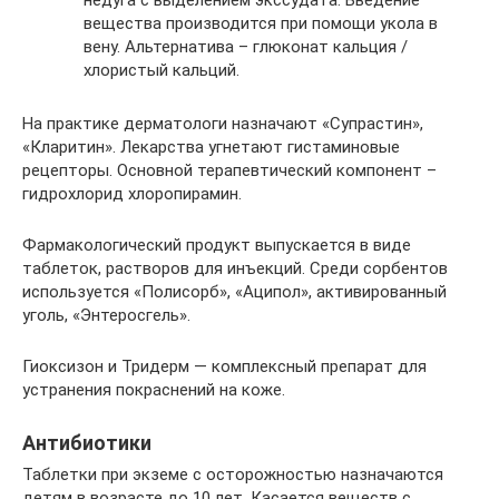
недуга с выделением экссудата. Введение
вещества производится при помощи укола в
вену. Альтернатива – глюконат кальция /
хлористый кальций.
На практике дерматологи назначают «Супрастин»,
«Кларитин». Лекарства угнетают гистаминовые
рецепторы. Основной терапевтический компонент –
гидрохлорид хлоропирамин.
Фармакологический продукт выпускается в виде
таблеток, растворов для инъекций. Среди сорбентов
используется «Полисорб», «Аципол», активированный
уголь, «Энтеросгель».
Гиоксизон и Тридерм — комплексный препарат для
устранения покраснений на коже.
Антибиотики
Таблетки при экземе с осторожностью назначаются
детям в возрасте до 10 лет. Касается веществ с