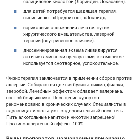
салициловой кислотой (Лоринден, Локасален);
для детей потребуется щадящая терапия,
выписывают «Преднитоп», «Локоид»;
варикозные осложнения лечатся путем
хирургического вмешательства, лазерной
терапии (внутривенное влияние);
диссеминированная экзема ликвидируется
антигистаминными препаратами, в комплексе
используется снотворное, успокоительное.
Физиотерапия заключается в применении сборов против
аллергии. Собираются цветки бузины, пижма, фиалки,
зверобой. Лечебным эффектом обладает валериана,
настой боярышника. Посещение курортов
рекомендовано в хронических случаях. Специалисты в
здравницах используют оздоровительный воск, гель.
Пить алкогольные напитки и никотин запрещено!
Противоаллергенный эффект 100%.
Виды препаратов, назначаемых при экземе