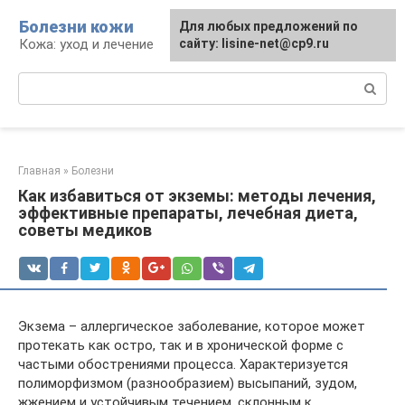
Перейти
Болезни кожи
Для любых предложений по
к
Кожа: уход и лечение
сайту: lisine-net@cp9.ru
контенту
Поиск:
Главная
»
Болезни
Как избавиться от экземы: методы лечения,
эффективные препараты, лечебная диета,
советы медиков
Экзема – аллергическое заболевание, которое может
протекать как остро, так и в хронической форме с
частыми обострениями процесса. Характеризуется
полиморфизмом (разнообразием) высыпаний, зудом,
жжением и устойчивым течением, склонным к