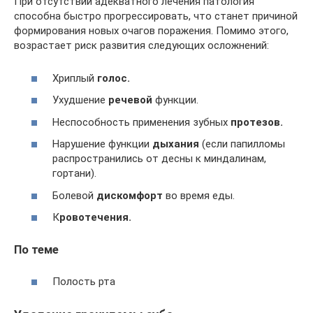
При отсутствии адекватного лечения патология
способна быстро прогрессировать, что станет причиной
формирования новых очагов поражения. Помимо этого,
возрастает риск развития следующих осложнений:
Хриплый
голос.
Ухудшение
речевой
функции.
Неспособность применения зубных
протезов.
Нарушение функции
дыхания
(если папилломы
распространились от десны к миндалинам,
гортани).
Болевой
дискомфорт
во время еды.
К
ровотечения.
По теме
Полость рта