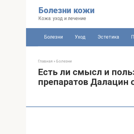
Перейти
Болезни кожи
к
контенту
Кожа: уход и лечение
Болезни
Уход
Эстетика
Главная
»
Болезни
Есть ли смысл и поль
препаратов Далацин 