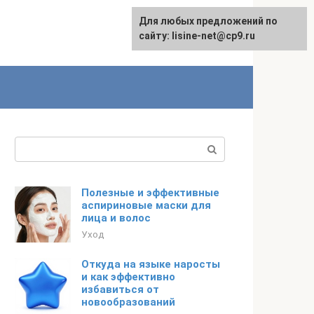
Для любых предложений по
сайту: lisine-net@cp9.ru
Поиск:
Полезные и эффективные
аспириновые маски для
лица и волос
Уход
Откуда на языке наросты
и как эффективно
избавиться от
новообразований