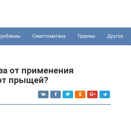
Проблемы
Симптоматика
Травмы
Другое
за от применения
от прыщей?