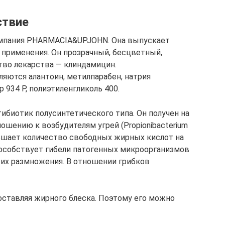
ствие
омпания PHARMACIA&UPJOHN. Она выпускает
 применения. Он прозрачный, бесцветный,
тво лекарства — клиндамицин.
яются алантоин, метилпарабен, натрия
 934 Р, полиэтиленгликоль 400.
ибиотик полусинтетического типа. Он получен на
ошению к возбудителям угрей (Propionibacterium
ьшает количество свободных жирных кислот на
пособствует гибели патогенных микроорганизмов
 их размножения. В отношении грибков
оставляя жирного блеска. Поэтому его можно