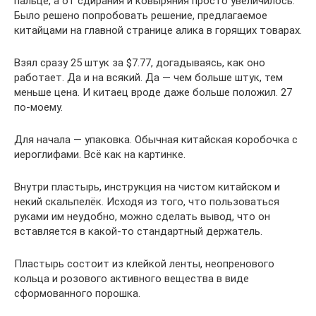
пальце, а от сдирания и ковыряния просто увеличилось.
Было решено попробовать решение, предлагаемое
китайцами на главной странице алика в горящих товарах.
Взял сразу 25 штук за $7.77, догадываясь, как оно
работает. Да и на всякий. Да — чем больше штук, тем
меньше цена. И китаец вроде даже больше положил. 27
по-моему.
Для начала — упаковка. Обычная китайская коробочка с
иероглифами. Всё как на картинке.
Внутри пластырь, инструкция на чистом китайском и
некий скальпелёк. Исходя из того, что пользоваться
руками им неудобно, можно сделать вывод, что он
вставляется в какой-то стандартный держатель.
Пластырь состоит из клейкой ленты, неопренового
кольца и розового активного вещества в виде
сформованного порошка.