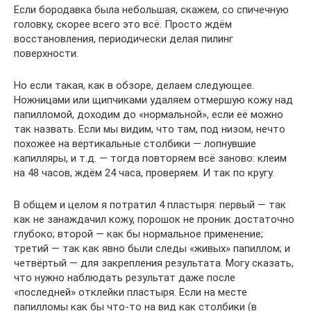
Если бородавка была небольшая, скажем, со спичечную
головку, скорее всего это всё. Просто ждём
восстановления, периодически делая пилинг
поверхности.
Но если такая, как в обзоре, делаем следующее.
Ножницами или щипчиками удаляем отмершую кожу над
папилломой, доходим до «нормальной», если её можно
так назвать. Если мы видим, что там, под низом, нечто
похожее на вертикальные столбики — лопнувшие
капилляры, и т.д. — тогда повторяем всё заново: клеим
на 48 часов, ждём 24 часа, проверяем. И так по кругу.
В общем и целом я потратил 4 пластыря: первый — так
как не занаждачил кожу, порошок не проник достаточно
глубоко; второй — как бы нормальное применение;
третий — так как явно были следы «живых» папиллом; и
четвёртый — для закрепления результата. Могу сказать,
что нужно наблюдать результат даже после
«последней» отклейки пластыря. Если на месте
папилломы как бы что-то на вид как столбики (в