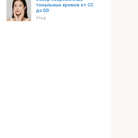
тональных кремов от CC
до DD
Уход