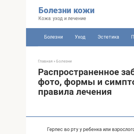
Перейти
Болезни кожи
к
контенту
Кожа: уход и лечение
Болезни
Уход
Эстетика
Главная
»
Болезни
Распространенное заб
фото, формы и симпт
правила лечения
Герпес во рту у ребенка или взросло