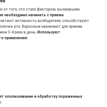
ия
мо от того, что стало фактором, вызвавшим
ие необходимо начинать с приема
гнетают активность возбудителя, способствуют
олочек рта. Взрослым назначают для приема
ием 3-4 раза в день.
Используют
го применения:
дят ополаскивание и обработку пораженных
: