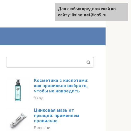
Для любых предложений по
сайту: lisine-net@cp9.ru
Поиск:
Косметика с кислотами:
как правильно выбрать,
чтобы не навредить
Уход
Цинковая мазь от
прыщей: применяем
правильно
Болезни