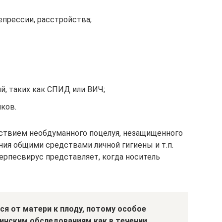
прессии, расстройства;
й, таких как СПИД или ВИЧ;
ков.
дствием необдуманного поцелуя, незащищенного
ания общими средствами личной гигиены и т.п.
рпесвирус представляет, когда носитель
я от матери к плоду, потому особое
инским обследованиям как в течении