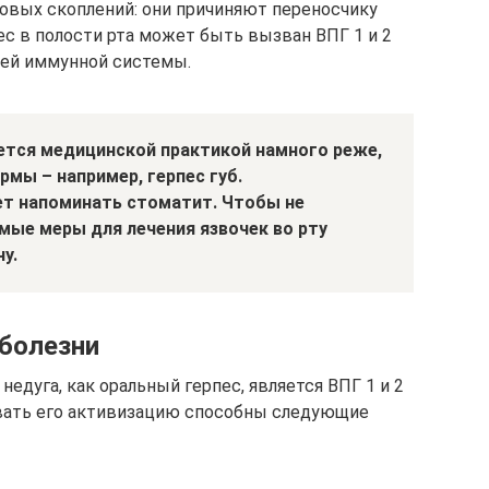
овых скоплений: они причиняют переносчику
ес в полости рта может быть вызван ВПГ 1 и 2
лей иммунной системы.
ется медицинской практикой намного реже,
мы – например, герпес губ.
т напоминать стоматит. Чтобы не
мые меры для лечения язвочек во рту
у.
болезни
едуга, как оральный герпес, является ВПГ 1 и 2
овать его активизацию способны следующие