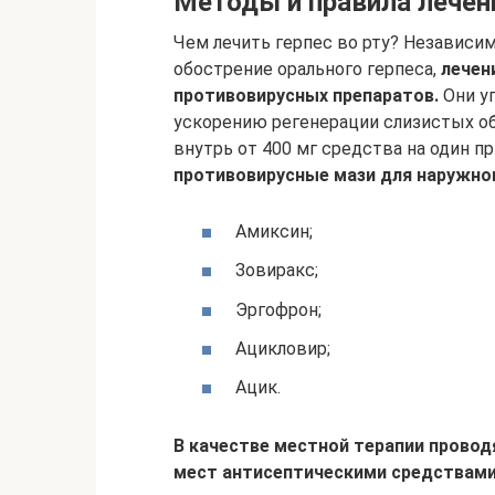
Методы и правила лечен
Чем лечить герпес во рту? Независи
обострение орального герпеса,
лечен
противовирусных препаратов.
Они у
ускорению регенерации слизистых об
внутрь от 400 мг средства на один пр
противовирусные мази для наружно
Амиксин;
Зовиракс;
Эргофрон;
Ацикловир;
Ацик.
В качестве местной терапии прово
мест антисептическими средствами