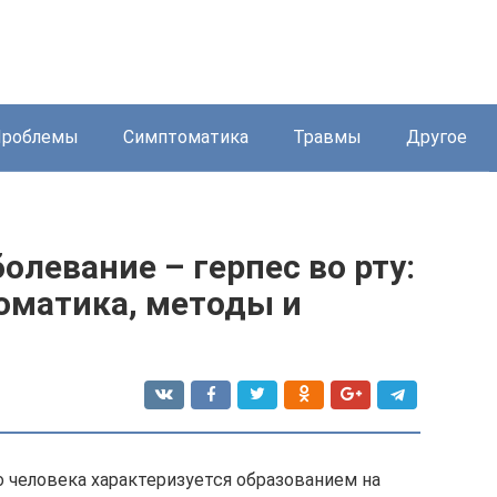
Проблемы
Симптоматика
Травмы
Другое
олевание – герпес во рту:
оматика, методы и
го человека характеризуется образованием на