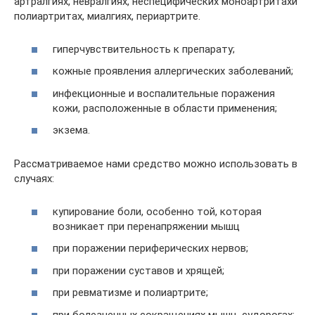
артралгиях, невралгиях, неспецифических моноартритахи
полиартритах, миалгиях, периартрите.
гиперчувствительность к препарату;
кожные проявления аллергических заболеваний;
инфекционные и воспалительные поражения
кожи, расположенные в области применения;
экзема.
Рассматриваемое нами средство можно использовать в
случаях:
купирование боли, особенно той, которая
возникает при перенапряжении мышц
при поражении периферических нервов;
при поражении суставов и хрящей;
при ревматизме и полиартрите;
при болезненных сокращениях мышц, судорогах;