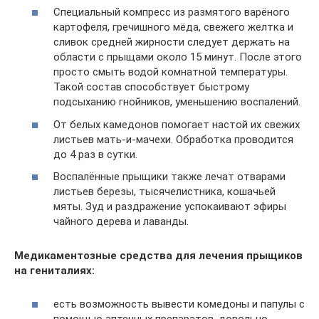
Специальный компресс из размятого варёного
картофеля, гречишного мёда, свежего желтка и
сливок средней жирности следует держать на
области с прыщами около 15 минут. После этого
просто смыть водой комнатной температуры.
Такой состав способствует быстрому
подсыханию гнойников, уменьшению воспалений.
От белых камедонов помогает настой их свежих
листьев мать-и-мачехи. Обработка проводится
до 4 раз в сутки.
Воспалённые прыщики также лечат отварами
листьев березы, тысячелистника, кошачьей
мяты. Зуд и раздражение успокаивают эфиры
чайного дерева и лаванды.
Медикаментозные средства для лечения прыщиков
на гениталиях:
есть возможность вывести комедоны и папулы с
помощью аптечных препаратов, довольно