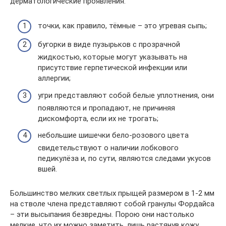
дерматологические проявления:
точки, как правило, тёмные – это угревая сыпь;
бугорки в виде пузырьков с прозрачной
жидкостью, которые могут указывать на
присутствие герпетической инфекции или
аллергии;
угри представляют собой белые уплотнения, они
появляются и пропадают, не причиняя
дискомфорта, если их не трогать;
небольшие шишечки бело-розового цвета
свидетельствуют о наличии лобкового
педикулёза и, по сути, являются следами укусов
вшей.
Большинство мелких светлых прыщей размером в 1-2 мм
на стволе члена представляют собой гранулы Фордайса
– эти высыпания безвредны. Порою они настолько
мелкие, что их можно заметить, лишь растянув кожу