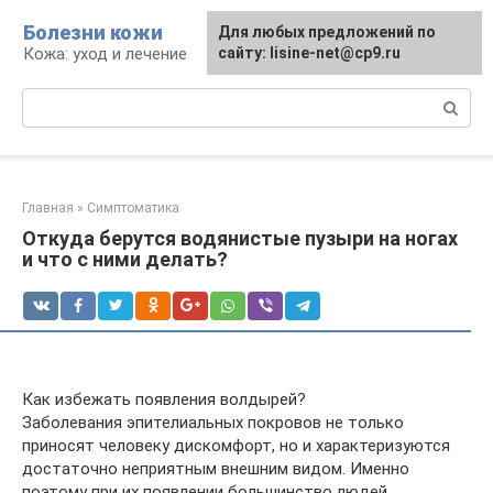
Перейти
Болезни кожи
Для любых предложений по
к
Кожа: уход и лечение
сайту: lisine-net@cp9.ru
контенту
Поиск:
Главная
»
Симптоматика
Откуда берутся водянистые пузыри на ногах
и что с ними делать?
Как избежать появления волдырей?
Заболевания эпителиальных покровов не только
приносят человеку дискомфорт, но и характеризуются
достаточно неприятным внешним видом. Именно
поэтому при их появлении большинство людей