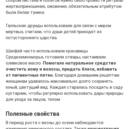
сбором листьев и побегов нужно было провести ритуалы
жертвоприношения, омовения, обязательным атрибутом
была белая туника.
Галльские друиды использовали для связи с миром
мертвых, считали, что души детей приходят из
потустороннего царства.
Шалфей часто использовали красавицы
Средиземноморья, готовили отвары, настаивали
оливковое масло.
Помогало натуральное средство
очистить кожу и волосы, придать блеск, избавить
от пигментных пятен.
Благодаря домашним рецептам
женщинам удавалось максимально долго сохранять
юный, цветущий вид. Каждая старалась посадить в саду
кустарник, чтобы регулярно использовать дары природы
для ухода за лицом, телом.
Полезные свойства
В период роста с весны до осени наблюдаются
изменения химического состава. Также
концентрация