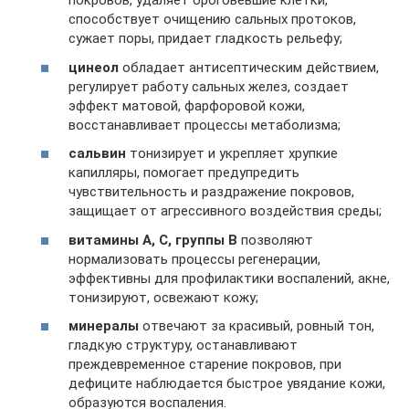
покровов, удаляет ороговевшие клетки,
способствует очищению сальных протоков,
сужает поры, придает гладкость рельефу;
цинеол
обладает антисептическим действием,
регулирует работу сальных желез, создает
эффект матовой, фарфоровой кожи,
восстанавливает процессы метаболизма;
сальвин
тонизирует и укрепляет хрупкие
капилляры, помогает предупредить
чувствительность и раздражение покровов,
защищает от агрессивного воздействия среды;
витамины А, С, группы В
позволяют
нормализовать процессы регенерации,
эффективны для профилактики воспалений, акне,
тонизируют, освежают кожу;
минералы
отвечают за красивый, ровный тон,
гладкую структуру, останавливают
преждевременное старение покровов, при
дефиците наблюдается быстрое увядание кожи,
образуются воспаления.