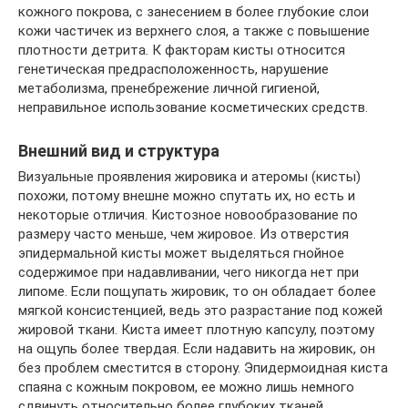
кожного покрова, с занесением в более глубокие слои
кожи частичек из верхнего слоя, а также с повышение
плотности детрита. К факторам кисты относится
генетическая предрасположенность, нарушение
метаболизма, пренебрежение личной гигиеной,
неправильное использование косметических средств.
Внешний вид и структура
Визуальные проявления жировика и атеромы (кисты)
похожи, потому внешне можно спутать их, но есть и
некоторые отличия. Кистозное новообразование по
размеру часто меньше, чем жировое. Из отверстия
эпидермальной кисты может выделяться гнойное
содержимое при надавливании, чего никогда нет при
липоме. Если пощупать жировик, то он обладает более
мягкой консистенцией, ведь это разрастание под кожей
жировой ткани. Киста имеет плотную капсулу, поэтому
на ощупь более твердая. Если надавить на жировик, он
без проблем сместится в сторону. Эпидермоидная киста
спаяна с кожным покровом, ее можно лишь немного
сдвинуть относительно более глубоких тканей.