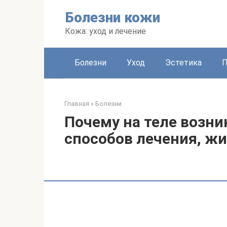
Перейти
Болезни кожи
к
контенту
Кожа: уход и лечение
Болезни
Уход
Эстетика
Главная
»
Болезни
Почему на теле возн
способов лечения, ж