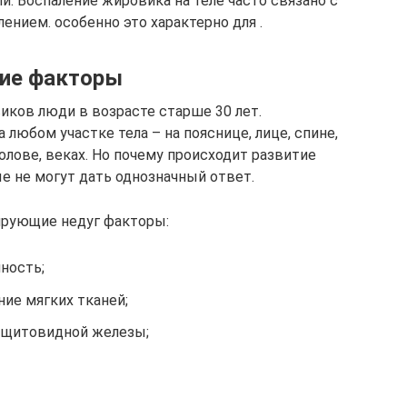
и. Воспаление жировика на теле часто связано с
нием. особенно это характерно для .
ие факторы
ков люди в возрасте старше 30 лет.
любом участке тела – на пояснице, лице, спине,
голове, веках. Но почему происходит развитие
ые не могут дать однозначный ответ.
рующие недуг факторы:
ность;
ие мягких тканей;
, щитовидной железы;