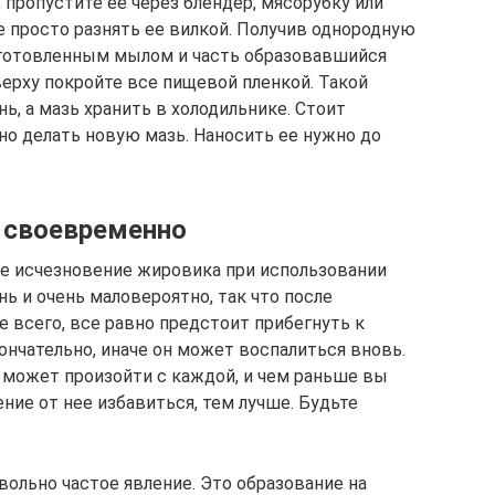
 пропустите ее через блендер, мясорубку или
 просто разнять ее вилкой. Получив однородную
дготовленным мылом и часть образовавшийся
верху покройте все пищевой пленкой. Такой
ь, а мазь хранить в холодильнике. Стоит
но делать новую мазь. Наносить ее нужно до
 своевременно
ое исчезновение жировика при использовании
ь и очень маловероятно, так что после
е всего, все равно предстоит прибегнуть к
ончательно, иначе он может воспалиться вновь.
 может произойти с каждой, и чем раньше вы
ие от нее избавиться, тем лучше. Будьте
ольно частое явление. Это образование на