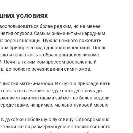
шних условиях
воспользоваться более редким, но не менее
ятия опухоли. Самым знаменитым народным
из зерен пшеницы. Нужно немного пожевать
она приобрела вид однородной кашицы. После
рлю и приложить к образовавшейся липоме.
й. Лечить таким компрессом воспаленный
д, до полного исчезновения симптомов.
т листья мать-и-мачехи. Их нужно прикладывать
вторять это лечение следует каждую ночь до
вление этими методами займет не более недели.
 средствами, например, мыльно-луковой мазью.
ь в духовке небольшую луковицу. Одновременно
е такой же по размерам кусочек хозяйственного