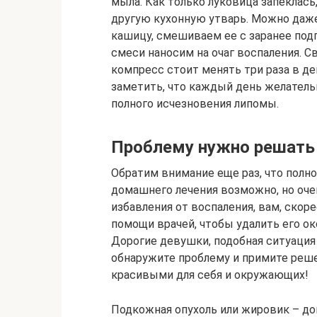
мыла. Как только луковица запеклась,
другую кухонную утварь. Можно даже
кашицу, смешиваем ее с заранее по
смеси наносим на очаг воспаления. С
компресс стоит менять три раза в ден
заметить, что каждый день желатель
полного исчезновения липомы.
Проблему нужно решать
Обратим внимание еще раз, что полн
домашнего лечения возможно, но очен
избавления от воспаления, вам, скоре
помощи врачей, чтобы удалить его ок
Дорогие девушки, подобная ситуация
обнаружите проблему и примите решен
красивыми для себя и окружающих!
Подкожная опухоль или жировик – дов