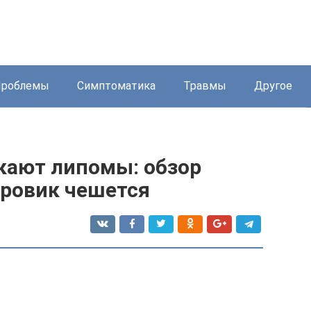
Проблемы
Симптоматика
Травмы
Другое
икают липомы: обзор
ировик чешется