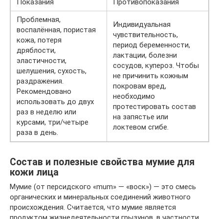
Показания
Противопоказания
Проблемная,
Индивидуальная
воспалённая, пористая
чувствительность,
кожа, потеря
период беременности,
дряблости,
лактации, болезни
эластичности,
сосудов, купероз. Чтобы
шелушения, сухость,
не причинить кожным
раздражения.
покровам вред,
Рекомендовано
необходимо
использовать до двух
протестировать состав
раз в неделю или
на запястье или
курсами, три/четыре
локтевом сгибе.
раза в день.
Состав и полезные свойства мумие для
кожи лица
Мумие (от персидского «mum» — «воск») — это смесь
органических и минеральных соединений животного
происхождения. Считается, что мумие является
продуктом жизнедеятельности грызунов, в частности