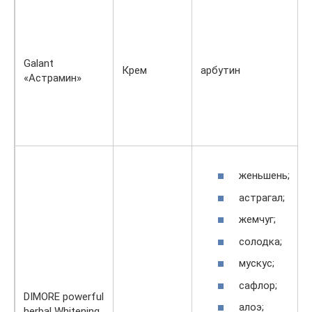
Galant
Крем
арбутин
«Астрамин»
женьшень;
астрагал;
жемчуг;
солодка;
мускус;
сафлор;
DIMORE powerful
алоэ;
herbal Whitening