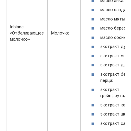
масло эвкалип
масло сандала
масло мяты;
Inblanc
масло берёзы;
«Отбеливающее
Молочко
масло сосны;
молочко»
экстракт души
экстракт овса
экстракт дыни
экстракт бело
перца;
экстракт
грейпфрута;
экстракт кали
экстракт шафр
экстракт санд