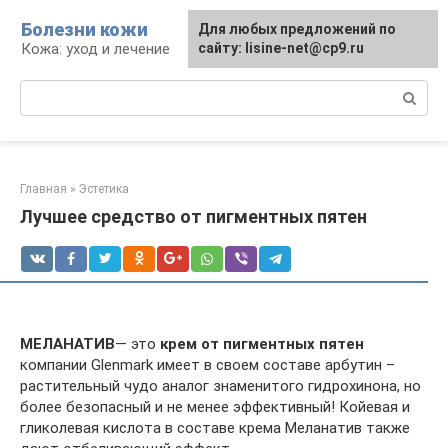
Перейти
Болезни кожи
Для любых предложений по
к
Кожа: уход и лечение
сайту: lisine-net@cp9.ru
контенту
Поиск:
Главная
»
Эстетика
Лучшее средство от пигментных пятен
МЕЛАНАТИВ
— это
крем от пигментных пятен
компании Glenmark имеет в своем составе арбутин –
растительный чудо аналог знаменитого гидрохинона, но
более безопасный и не менее эффективный! Койевая и
гликолевая кислота в составе крема Меланатив также