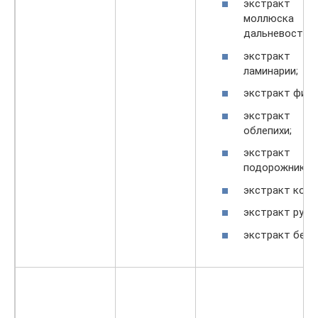
экстракт
моллюска
дальневосточн
экстракт
ламинарии;
экстракт фини
экстракт
облепихи;
экстракт
подорожника;
экстракт кофе
экстракт руты
экстракт берё