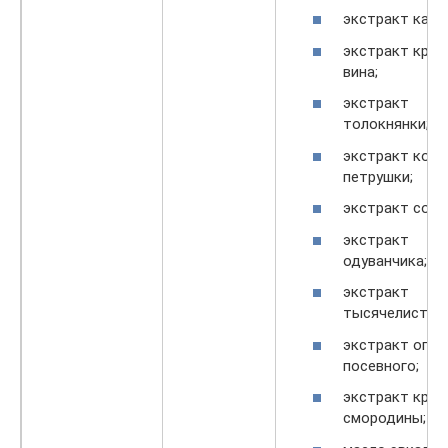
экстракт капу
экстракт крас
вина;
экстракт
толокнянки;
экстракт корн
петрушки;
экстракт соло
экстракт
одуванчика;
экстракт
тысячелистник
экстракт огур
посевного;
экстракт крас
смородины;