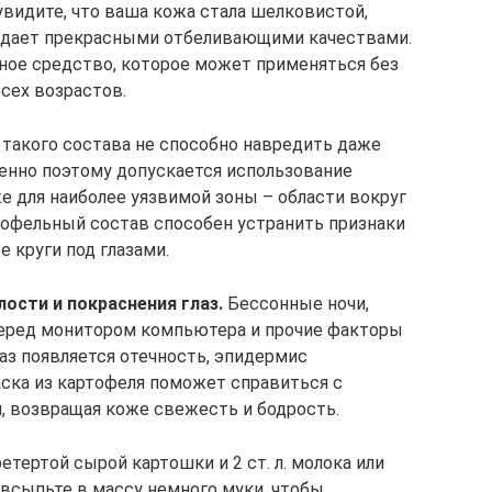
увидите, что ваша кожа стала шелковистой,
ладает прекрасными отбеливающими качествами.
ьное средство, которое может применяться без
сех возрастов.
такого состава не способно навредить даже
енно поэтому допускается использование
 для наиболее уязвимой зоны – области вокруг
тофельный состав способен устранить признаки
е круги под глазами.
ости и покраснения глаз.
Бессонные ночи,
перед монитором компьютера и прочие факторы
аз появляется отечность, эпидермис
ска из картофеля поможет справиться с
 возвращая коже свежесть и бодрость.
ретертой сырой картошки и 2 ст. л. молока или
всыпьте в массу немного муки, чтобы