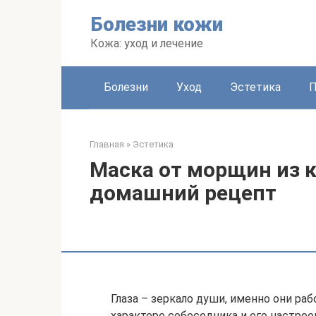
Перейти
Болезни кожи
к
контенту
Кожа: уход и лечение
Болезни
Уход
Эстетика
Главная
»
Эстетика
Маска от морщин из к
домашний рецепт
Глаза – зеркало души, именно они ра
характере собеседника и его настрое