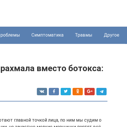
Проблемы
Симптоматика
Травмы
Другое
рахмала вместо ботокса:
ботают главной точкой лица, по ним мы судим о
нии, но зачастую мелкие морщинки портят всё