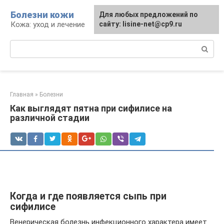
Перейти
Болезни кожи
Для любых предложений по
к
Кожа: уход и лечение
сайту: lisine-net@cp9.ru
контенту
Поиск:
Главная
»
Болезни
Как выглядят пятна при сифилисе на
различной стадии
Когда и где появляется сыпь при
сифилисе
Венерическая болезнь инфекционного характера имеет