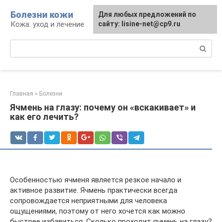
Перейти
Болезни кожи
Для любых предложений по
к
Кожа: уход и лечение
сайту: lisine-net@cp9.ru
контенту
Поиск:
Главная
»
Болезни
Ячмень на глазу: почему он «вскакивает» и
как его лечить?
Особенностью ячменя является резкое начало и
активное развитие. Ячмень практически всегда
сопровождается неприятными для человека
ощущениями, поэтому от него хочется как можно
быстрее избавиться. Сколько проходит ячмень на глазу?