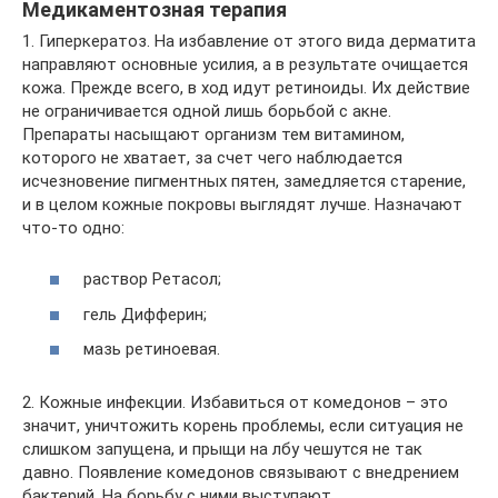
Медикаментозная терапия
1. Гиперкератоз. На избавление от этого вида дерматита
направляют основные усилия, а в результате очищается
кожа. Прежде всего, в ход идут ретиноиды. Их действие
не ограничивается одной лишь борьбой с акне.
Препараты насыщают организм тем витамином,
которого не хватает, за счет чего наблюдается
исчезновение пигментных пятен, замедляется старение,
и в целом кожные покровы выглядят лучше. Назначают
что-то одно:
раствор Ретасол;
гель Дифферин;
мазь ретиноевая.
2. Кожные инфекции. Избавиться от комедонов – это
значит, уничтожить корень проблемы, если ситуация не
слишком запущена, и прыщи на лбу чешутся не так
давно. Появление комедонов связывают с внедрением
бактерий. На борьбу с ними выступают