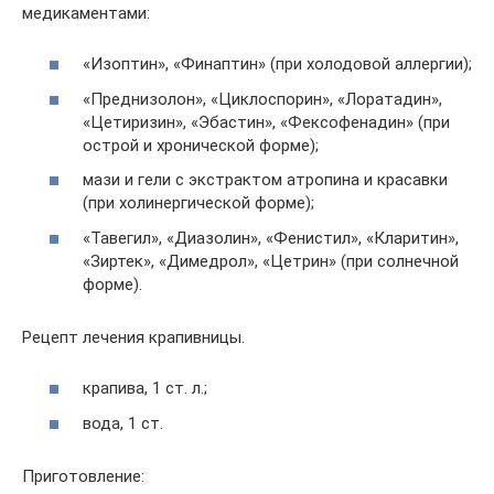
медикаментами:
«Изоптин», «Финаптин» (при холодовой аллергии);
«Преднизолон», «Циклоспорин», «Лоратадин»,
«Цетиризин», «Эбастин», «Фексофенадин» (при
острой и хронической форме);
мази и гели с экстрактом атропина и красавки
(при холинергической форме);
«Тавегил», «Диазолин», «Фенистил», «Кларитин»,
«Зиртек», «Димедрол», «Цетрин» (при солнечной
форме).
Рецепт лечения крапивницы.
крапива, 1 ст. л.;
вода, 1 ст.
Приготовление: