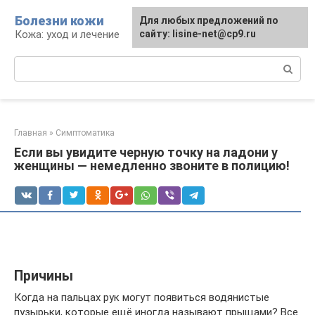
Перейти
Болезни кожи
Для любых предложений по
к
Кожа: уход и лечение
сайту: lisine-net@cp9.ru
контенту
Поиск:
Главная
»
Симптоматика
Если вы увидите черную точку на ладони у
женщины — немедленно звоните в полицию!
Причины
Когда на пальцах рук могут появиться водянистые
пузырьки, которые ещё иногда называют прыщами? Все