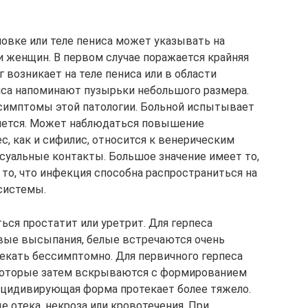
ловке или теле пениса может указывать на
 и женщин. В первом случае поражается крайняя
г возникает на теле пениса или в области
иса напоминают пузырьки небольшого размера.
 симптомы этой патологии. Больной испытывает
шется. Может наблюдаться повышение
с, как и сифилис, относится к венерическим
ксуальные контакты. Большое значение имеет то,
е то, что инфекция способна распространиться на
системы.
ься простатит или уретрит. Для герпеса
овые высыпания, белые встречаются очень
текать бессимптомно. Для первичного герпеса
 которые затем вскрываются с формированием
ецидивирующая форма протекает более тяжело.
е отека, некроза или кровотечения. При