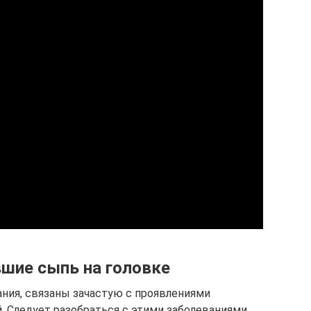
шие сыпь на головке
ия, связаны зачастую с проявлениями
. Следует разобраться с этими заболеваниями,