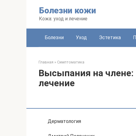
Перейти
Болезни кожи
к
контенту
Кожа: уход и лечение
Болезни
Уход
Эстетика
Главная
»
Симптоматика
Высыпания на члене:
лечение
Дерматология