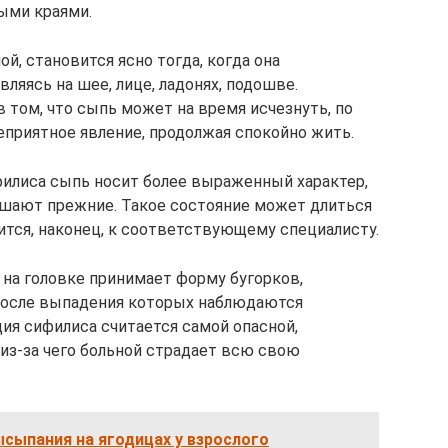
ными краями.
ой, становится ясно тогда, когда она
вляясь на шее, лице, ладонях, подошве.
 том, что сыпь может на время исчезнуть, по
еприятное явление, продолжая спокойно жить.
илиса сыпь носит более выраженный характер,
ышают прежние. Такое состояние может длиться
тится, наконец, к соответствующему специалисту.
 на головке принимает форму бугорков,
после выпадения которых наблюдаются
ия сифилиса считается самой опасной,
 из-за чего больной страдает всю свою
сыпания на ягодицах у взрослого