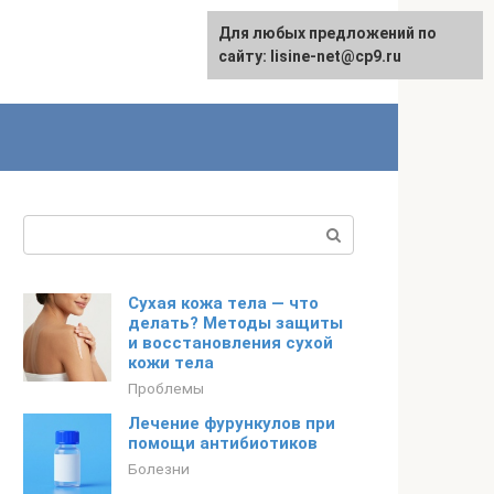
Для любых предложений по
сайту: lisine-net@cp9.ru
Поиск:
Сухая кожа тела — что
делать? Методы защиты
и восстановления сухой
кожи тела
Проблемы
Лечение фурункулов при
помощи антибиотиков
Болезни