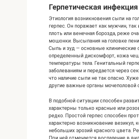
Герпетическая инфекция
Этиология возникновения сыпи на го
герпес. Он поражает как мужчин, так
плоть или венечная борозда, реже оча
мошонки. Высыпания на головке пен
Сыпь и зуд — основные клинические
определенный дискомфорт, кожа че
температуры тела. Генитальный герпе
заболеваниям и передается через се
что наличие сыпи не так опасно. Хуж
другие важные органы мочеполовой 
В подобной ситуации способен развит
характерны только красные или роз
редко. Простой герпес способен про
характерно возникновение везикул,
небольших эрозий красного цвета. Р
При ней отмечается воспаление в вид