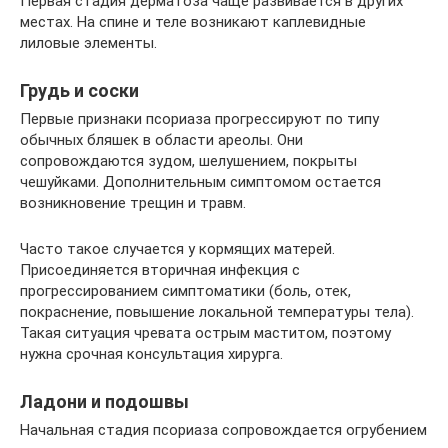
Первая стадия дерматоза чаще развивается в других
местах. На спине и теле возникают каплевидные
лиловые элементы.
Грудь и соски
Первые признаки псориаза прогрессируют по типу
обычных бляшек в области ареолы. Они
сопровождаются зудом, шелушением, покрыты
чешуйками. Дополнительным симптомом остается
возникновение трещин и травм.
Часто такое случается у кормящих матерей.
Присоединяется вторичная инфекция с
прогрессированием симптоматики (боль, отек,
покраснение, повышение локальной температуры тела).
Такая ситуация чревата острым маститом, поэтому
нужна срочная консультация хирурга.
Ладони и подошвы
Начальная стадия псориаза сопровождается огрубением