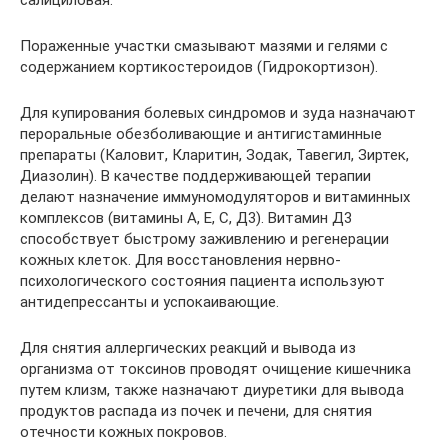
салициловая.
Пораженные участки смазывают мазями и гелями с
содержанием кортикостероидов (Гидрокортизон).
Для купирования болевых синдромов и зуда назначают
пероральные обезболивающие и антигистаминные
препараты (Каловит, Кларитин, Зодак, Тавегил, Зиртек,
Диазолин). В качестве поддерживающей терапии
делают назначение иммуномодуляторов и витаминных
комплексов (витамины А, Е, С, Д3). Витамин Д3
способствует быстрому заживлению и регенерации
кожных клеток. Для восстановления нервно-
психологического состояния пациента используют
антидепрессанты и успокаивающие.
Для снятия аллергических реакций и вывода из
организма от токсинов проводят очищение кишечника
путем клизм, также назначают диуретики для вывода
продуктов распада из почек и печени, для снятия
отечности кожных покровов.