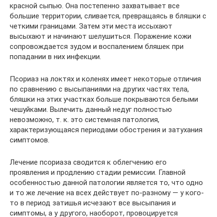
красной сыпью. Она постепенно захватывает все
большие территории, сливается, превращаясь в бляшки с
четкими границами. Затем эти места иссыхают
высыхают и начинают шелушиться. Поражение кожи
сопровождается зудом и воспалением бляшек при
попадании в них инфекции.
Псориаз на локтях и коленях имеет некоторые отличия
по сравнению с высыпаниями на других частях тела,
бляшки на этих участках больше покрываются белыми
чешуйками. Вылечить данный недуг полностью
невозможно, т. к. это системная патология,
характеризующаяся периодами обострения и затухания
симптомов.
Лечение псориаза сводится к облегчению его
проявления и продлению стадии ремиссии. Главной
особенностью данной патологии является то, что одно
и то же лечение на всех действует по-разному — у кого-
то в период затишья исчезают все высыпания и
симптомы, а у другого, наоборот, провоцируется