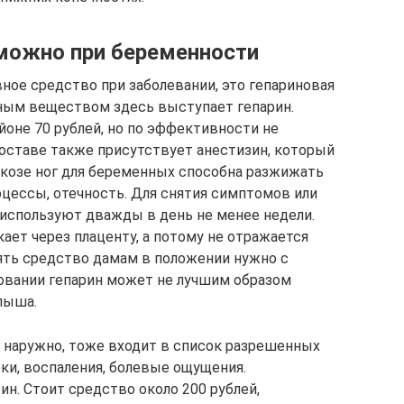
 можно при беременности
ное средство при заболевании, это гепариновая
ивным веществом здесь выступает гепарин.
йоне 70 рублей, но по эффективности не
составе также присутствует анестизин, который
рикозе ног для беременных способна разжижать
оцессы, отечность. Для снятия симптомов или
используют дважды в день не менее недели.
кает через плаценту, а потому не отражается
нять средство дамам в положении нужно с
овании гепарин может не лучшим образом
лыша.
 наружно, тоже входит в список разрешенных
ки, воспаления, болевые ощущения.
. Стоит средство около 200 рублей,