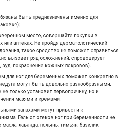
обязаны быть предназначены именно для
аковке);
роверенном месте, совершайте покупки в
 или аптеках. Не пройдя дерматологический
едования, такое средство не поможет справиться
жно вызовет ряд осложнений, спровоцирует
 зуд, покраснение кожных покровов);
ем для ног для беременных поможет конкретно в
 недуга могут быть довольно разнообразными,
 не только установит первопричину, но и
ечения мазями и кремами;
льными запахами могут привести к
изма. Гель от отеков ног при беременности не
асла: лаванда, полынь, тимьян, базилик,