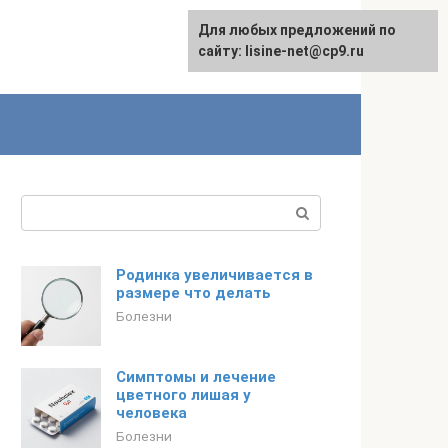
Для любых предложений по
сайту: lisine-net@cp9.ru
Поиск:
Родинка увеличивается в
размере что делать
Болезни
Симптомы и лечение
цветного лишая у
человека
Болезни