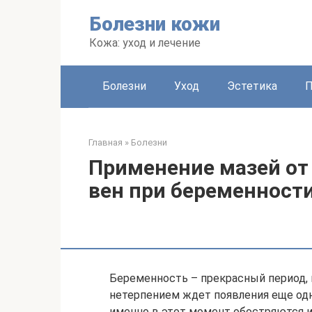
Перейти
Болезни кожи
к
контенту
Кожа: уход и лечение
Болезни
Уход
Эстетика
Главная
»
Болезни
Применение мазей от
вен при беременност
Беременность – прекрасный период, 
нетерпением ждет появления еще одн
именно в этот момент обостряются и