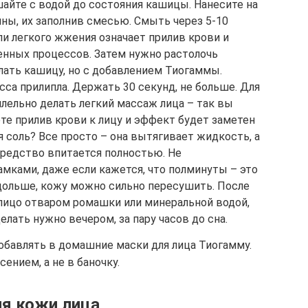
айте с водой до состояния кашицы. Нанесите на
ны, их заполнив смесью. Смыть через 5-10
и легкого жжения означает прилив крови и
нных процессов. Затем нужно растолочь
лать кашицу, но с добавлением Тиогаммы.
сса прилипла. Держать 30 секунд, не больше. Для
лельно делать легкий массаж лица – так вы
те прилив крови к лицу и эффект будет заметен
я соль? Все просто – она вытягивает жидкость, а
средство впитается полностью. Не
мками, даже если кажется, что полминуты – это
дольше, кожу можно сильно пересушить. После
лицо отваром ромашки или минеральной водой,
елать нужно вечером, за пару часов до сна.
обавлять в домашние маски для лица Тиогамму.
сением, а не в баночку.
я кожи лица