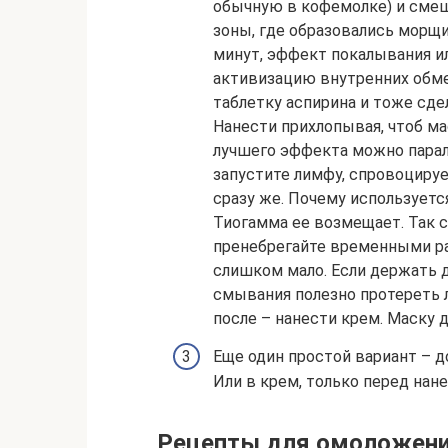
обычную в кофемолке) и смеш
зоны, где образовались морщи
минут, эффект покалывания ил
активизацию внутренних обме
таблетку аспирина и тоже сде
Нанести прихлопывая, чтоб ма
лучшего эффекта можно парал
запустите лимфу, спровоцируе
сразу же. Почему используетс
Тиогамма ее возмещает. Так 
пренебрегайте временными ра
слишком мало. Если держать 
смывания полезно протереть 
после – нанести крем. Маску д
Еще один простой вариант – д
Или в крем, только перед нане
Рецепты для омоложени