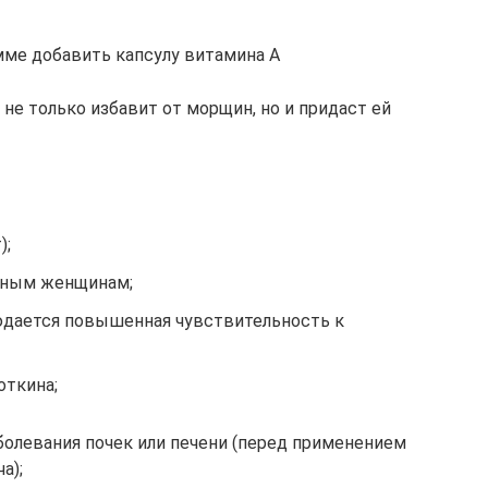
мме добавить капсулу витамина А
 не только избавит от морщин, но и придаст ей
);
нным женщинам;
людается повышенная чувствительность к
откина;
левания почек или печени (перед применением
а);