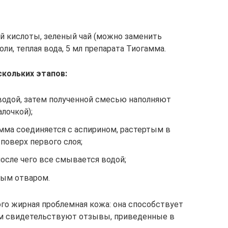
ой кислоты, зеленый чай (можно заменить
ли, теплая вода, 5 мл препарата Тиогамма.
скольких этапов:
водой, затем полученной смесью наполняют
лочкой);
мма соединяется с аспирином, растертым в
поверх первого слоя;
после чего все смывается водой;
ным отваром.
ого жирная проблемная кожа: она способствует
м свидетельствуют отзывы, приведенные в