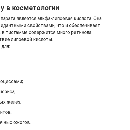
у в косметологии
арата является альфа-липоевая кислота. Она
идантными свойствами, что и обеспечивает
 в тиогамме содержится много ретинола
ствие липоевой кислоты.
для:
роцессами;
незиса;
ых желёз;
итов;
ечных ожогов.