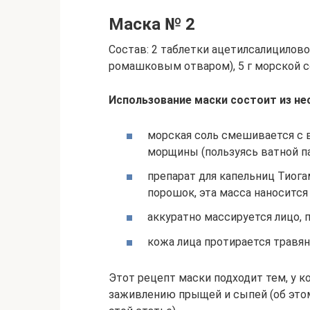
Маска № 2
Состав: 2 таблетки ацетилсалицилов
ромашковым отваром), 5 г морской со
Использование маски состоит из не
морская соль смешивается с 
морщины (пользуясь ватной па
препарат для капельниц Тиога
порошок, эта масса наносится 
аккуратно массируется лицо, 
кожа лица протирается травя
Этот рецепт маски подходит тем, у к
заживлению прыщей и сыпей (об это