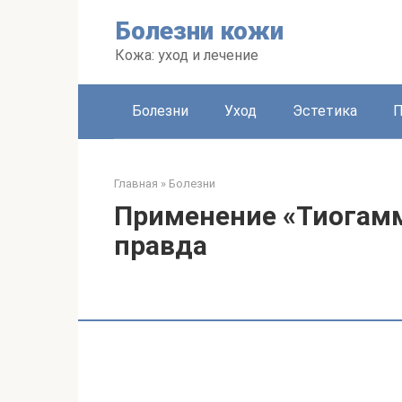
Перейти
Болезни кожи
к
контенту
Кожа: уход и лечение
Болезни
Уход
Эстетика
Главная
»
Болезни
Применение «Тиогамм
правда