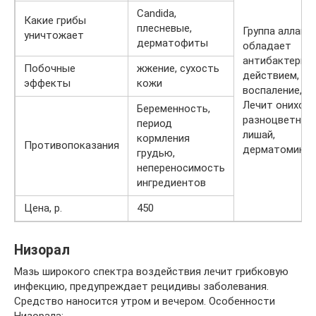
Candida,
Какие грибы
плесневые,
Группа аллами
уничтожает
дерматофиты
обладает
антибактериа
Побочные
жжение, сухость
действием, сн
эффекты
кожи
воспаление, зу
Лечит онихоми
Беременность,
разноцветный
период
лишай,
кормления
Противопоказания
дерматомикоз
грудью,
непереносимость
ингредиентов
Цена, р.
450
Низорал
Мазь широкого спектра воздействия лечит грибковую
инфекцию, предупреждает рецидивы заболевания.
Средство наносится утром и вечером. Особенности
Низорала: