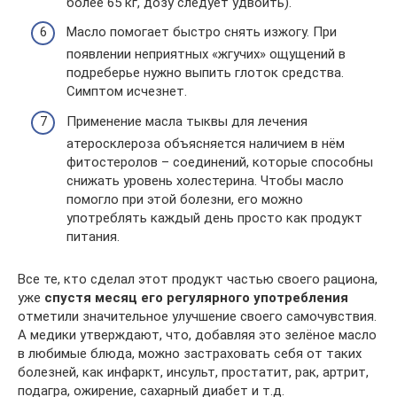
более 65 кг, дозу следует удвоить).
Масло помогает быстро снять изжогу. При
появлении неприятных «жгучих» ощущений в
подреберье нужно выпить глоток средства.
Симптом исчезнет.
Применение масла тыквы для лечения
атеросклероза объясняется наличием в нём
фитостеролов – соединений, которые способны
снижать уровень холестерина. Чтобы масло
помогло при этой болезни, его можно
употреблять каждый день просто как продукт
питания.
Все те, кто сделал этот продукт частью своего рациона,
уже
спустя месяц его регулярного употребления
отметили значительное улучшение своего самочувствия.
А медики утверждают, что, добавляя это зелёное масло
в любимые блюда, можно застраховать себя от таких
болезней, как инфаркт, инсульт, простатит, рак, артрит,
подагра, ожирение, сахарный диабет и т.д.