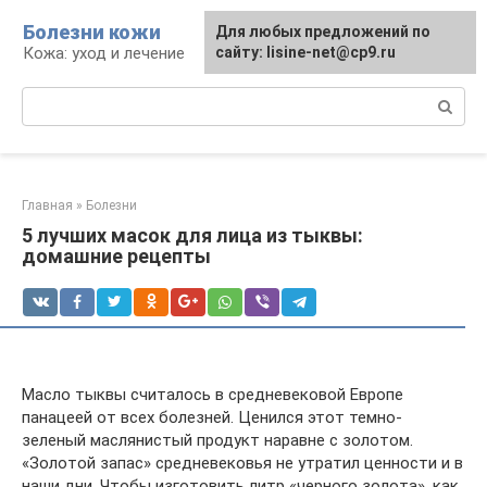
Перейти
Болезни кожи
Для любых предложений по
к
Кожа: уход и лечение
сайту: lisine-net@cp9.ru
контенту
Поиск:
Главная
»
Болезни
5 лучших масок для лица из тыквы:
домашние рецепты
Масло тыквы считалось в средневековой Европе
панацеей от всех болезней. Ценился этот темно-
зеленый маслянистый продукт наравне с золотом.
«Золотой запас» средневековья не утратил ценности и в
наши дни. Чтобы изготовить литр «черного золота», как