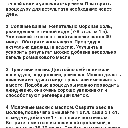
теплой воде и увлажните кремом. Повторять
процедуру для результата необходимо через
день.
2. Соляные ванны. Желательно морская соль,
разведенная в теплой воде (7-8 ст.л. на 1 л).
Удерживайте ноги в такой ванночке около 30
минут. Оботрите ноги насухо. Процедура
актуальна дважды в неделю. Улучшить и
ускорить результат можно добавив несколько
капель ромашкового масла.
3. Травяные ванны. Достойно себя проявили
календула, подорожник, ромашка. Можно делать
ванночки из одного вида травы или смешивать
вместе. Подобные процедуры можно проводить
ежедневно, они очень хорошо увлажняют и
способствуют регенерации клеток.
4. Молочные маски с маслом. Сварите овес на
молоке, после чего смешайте 1 ст.л. каши с 1 ст.
л. меда и добавьте 1 ч. л. сливочного масла.
Вотрите в места с выраженной проблемой, и
оставьте на 15-20 минут. Смойте, вытрите насухо