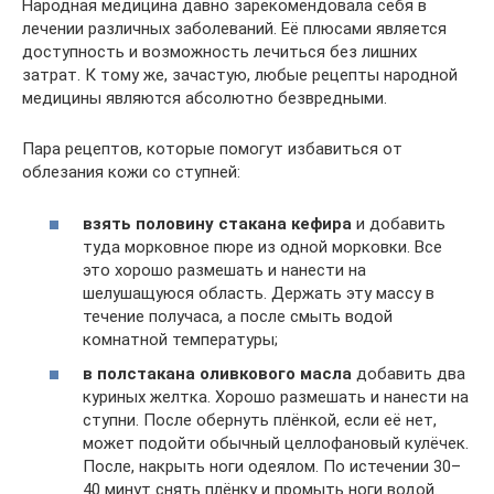
Народная медицина давно зарекомендовала себя в
лечении различных заболеваний. Её плюсами является
доступность и возможность лечиться без лишних
затрат. К тому же, зачастую, любые рецепты народной
медицины являются абсолютно безвредными.
Пара рецептов, которые помогут избавиться от
облезания кожи со ступней:
взять половину стакана кефира
и добавить
туда морковное пюре из одной морковки. Все
это хорошо размешать и нанести на
шелушащуюся область. Держать эту массу в
течение получаса, а после смыть водой
комнатной температуры;
в полстакана оливкового масла
добавить два
куриных желтка. Хорошо размешать и нанести на
ступни. После обернуть плёнкой, если её нет,
может подойти обычный целлофановый кулёчек.
После, накрыть ноги одеялом. По истечении 30–
40 минут снять плёнку и промыть ноги водой.