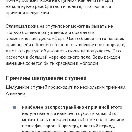
почему облазит кожа на ступнях? Как лечить? Для
начала нужно разобраться и понять, что является
причиной шелушения.
Слязящая кожа на ступнях ног может вызывать не
только болевые ощущения, а и создавать
косметический дискомфорт. Часто бывает, что человек
привёл себя в боевую готовность, внешне все в порядке,
а вот открытую обувь одеть никак не получается. Это
касается в большей мере женского пола. Ведь каждой
женщине хочется быть красивой и молодой.
Причины шелушения ступней
Шелушение ступней происходит по нескольким причинам.
А именно:
наиболее распространённой причиной
этого
недуга является излишняя сухость кожи. Это
может быть врождённым, либо же под влиянием
неких факторов. К примеру, в летний период,
когда из организма испаряется много влаги;