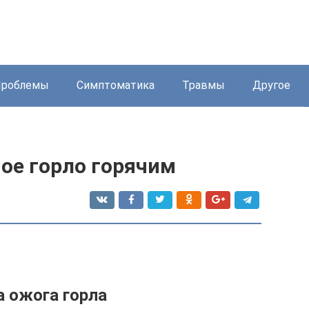
Проблемы
Симптоматика
Травмы
Другое
ое горло горячим
 ожога горла