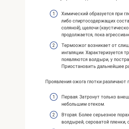
Химический образуется при г
либо спиртосодержащих состав
соляной), щелочи (каустическ
продолжается, пока агрессивн
Термоожог возникает от слишк
ингаляции. Характеризуется т
появляются волдыри, у постр
Приостановить дальнейшее ра
Проявления ожога глотки различают 
Первая. Затронут только внеш
небольшим отеком.
Вторая. Более серьезное пор
волдырей, сероватой пленки, с