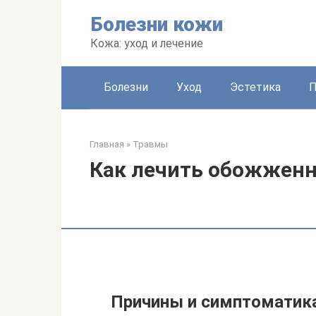
Перейти
Болезни кожи
к
контенту
Кожа: уход и лечение
Болезни
Уход
Эстетика
Главная
»
Травмы
Как лечить обожженн
Причины и симптоматика