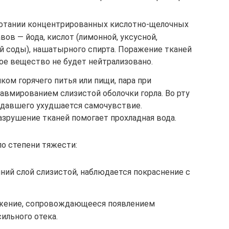
лотании концентрированных кислотно-щелочных
ов — йода, кислот (лимонной, уксусной,
ой соды), нашатырного спирта. Поражение тканей
ое вещество не будет нейтрализовано.
ом горячего питья или пищи, пара при
равмированием слизистой оболочки горла. Во рту
адавшего ухудшается самочувствие.
зрушение тканей помогает прохладная вода.
по степени тяжести:
ний слой слизистой, наблюдается покраснение с
ажение, сопровождающееся появлением
ильного отека.