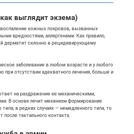
(как выглядит экзема)
е воспаление кожных покровов, вызванных
ными вредностями, аллергенами. Как правило,
ый дерматит склонно в рецидивирующему
еское заболевание в любом возрасте и у любого
о при отсутствии адекватного лечения, больше и
ответ на раздражение ее механическими,
ми. В основе лечит механизм формирование
типа, в редких случаях — немедленного типа, то
т после тактильного контакта.
лужба в армии