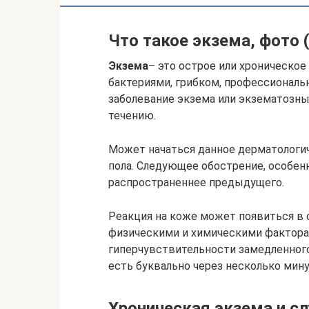
Что такое экзема, фото 
Экзема
– это острое или хроническо
бактериями, грибком, профессиональ
заболевание экзема или экзематозн
течению.
Может начаться данное дерматологич
пола. Следующее обострение, особенн
распространеннее предыдущего.
Реакция на коже может появиться в 
физическими и химическими фактора
гиперчувствительности замедленного 
есть буквально через несколько мину
Хроническая экзема и с