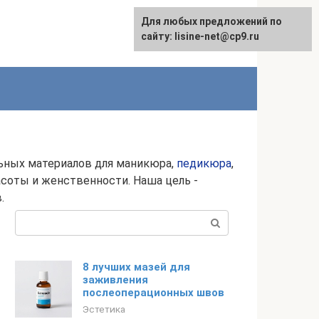
Для любых предложений по
сайту: lisine-net@cp9.ru
льных материалов для маникюра,
педикюра
,
асоты и женственности. Наша цель -
.
Поиск:
8 лучших мазей для
заживления
послеоперационных швов
Эстетика