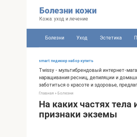
Перейти
Болезни кожи
к
контенту
Кожа: уход и лечение
Болезни
Уход
Эстетика
smart педикюр набор купить
Twissy - мультибрендовый интернет-маг
наращивания ресниц, депиляции и домашн
заботиться о красоте и здоровье, предл
Главная
»
Болезни
На каких частях тела 
признаки экземы