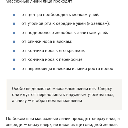
Массажные линии лица проходят:
от центра подбородка к мочкам ушей;
от уголков рта к середине ушей (козелкам);
от подносового желобка к завиткам ушей;
от спинки носа к вискам;
от кончика носа к его крыльям;
от кончика носа к переносице;
от переносицы к вискам и линии роста волос.
Особо выделяются массажные линии век. Сверху
они идут от переносицы к наружным уголкам глаз,
а снизу — в обратном направлении.
По бокам шеи массажные линии проходят сверху вниз, а
спереди — снизу вверх, не касаясь щитовидной железы.